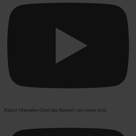
Raipur Mahadev Ghat Sex Racket | sex video viral