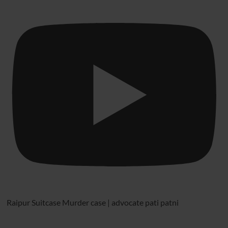
Raipur Suitcase Murder case | advocate pati patni