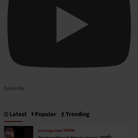
Subscribe
Latest
Popular
Trending
Uncategorized
मनोरंजन
Pradeep Rawat Passes Away: ‘गजनी’