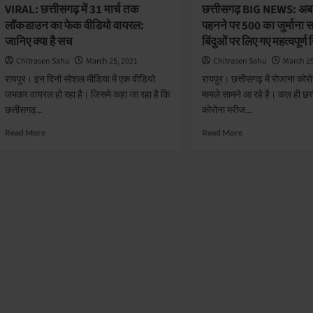
VIRAL: छत्तीसगढ़ में 31 मार्च तक
छत्तीसगढ़ BIG NEWS: अब 
लॉकडाउन का फेक वीडियो वायरल:
पहनने पर 500 का जुर्माना
जानिए क्या है सच
बिंदुओं पर लिए गए महत्वपूर्ण 
Chitrasen Sahu
March 25, 2021
Chitrasen Sahu
March 25
रायपुर। इन दिनों सोशल मीडिया में एक वीडियो
रायपुर। छत्तीसगढ़ में रोजाना कोरो
जमकर वायरल हो रहा है। जिसमे कहा जा रहा है कि
मामले सामने आ रहे है। कल ही छत
छत्तीसगढ़...
कोरोना मरीज...
Read
Read
Read More
Read More
more
more
about
about
VIRAL:
छत्तीसगढ़
छत्तीसगढ़
BIG
में
NEWS:
31
अब
मार्च
मास्क
तक
नहीं
लॉकडाउन
पहनने
का
पर
फेक
500
वीडियो
का
वायरल:
जुर्माना