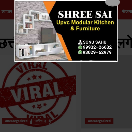
व्यापार
राजनीति
मनोरंजन
खेल
टेक्नोलॉजी
स्वास्थ्य
रोजग
छत्तीसगढ़ में लॉकडाउन लगेग
Uncategorized
छत्तीसगढ़
Uncategorized