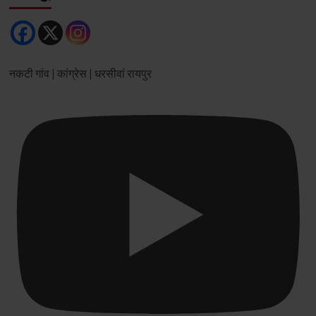
रायपुर
स्मार्ट
सिटी
बना
रहा
नकटी गांव | कांग्रेस | धरसीवां रायपुर
2
करोड़
की
लागत
से
हाई
जेनिक
मटन
मार्केट