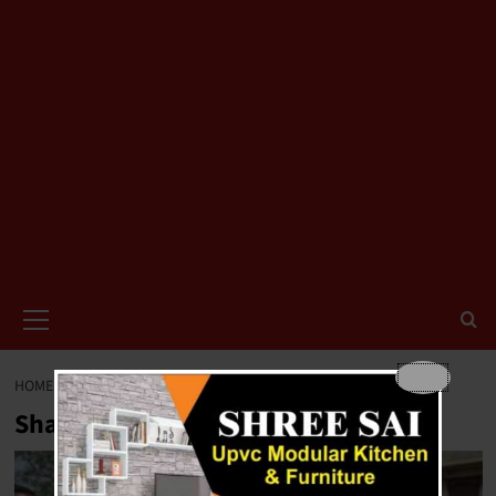
Primary
Menu
HOME
BLOG
SHASTRI MARKET RAIPUR
Shastri Market raipur