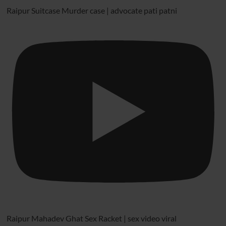
Raipur Suitcase Murder case | advocate pati patni
Raipur Mahadev Ghat Sex Racket | sex video viral