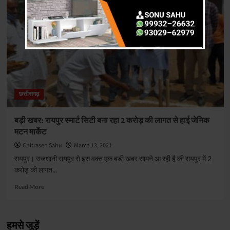
छत्तीसगढ़
बड़ी खबर: रायपुर स्मार्ट सिटी बना रहा 2 करोड़ की लागत से हाई जेनिक
मटन मार्केट
Chitrasen Sahu
March 13, 2021
रायपुर। राजधानी रायपुर से इस वक्त एक बड़ी खबर सामने आ रही है की रायपुर में 2
करोड़ की लागत...
Read
Read More
more
about
बड़ी
हमसे जुड़ें
खबर: