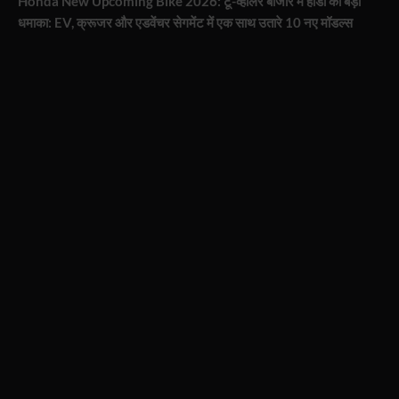
Honda New Upcoming Bike 2026: टू-व्हीलर बाजार में होंडा का बड़ा
धमाका: EV, क्रूजर और एडवेंचर सेगमेंट में एक साथ उतारे 10 नए मॉडल्स