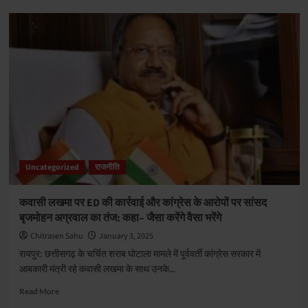
CM
विष्णु
देव
साय
ने
की
सौगातों
का
बारिश:
217.17
करोड़
के
Uncategorized
राजनीति
विकास
कार्यों
का
कवासी लखमा पर ED की कार्रवाई और कांग्रेस के आरोपों पर सांसद
लोकार्पण
बृजमोहन अग्रवाल का तंज: कहा– जैसा करेंगे वैसा भरेंगे
और
भूमि
Chitrasen Sahu
January 3, 2025
पूजन
रायपुर: छत्तीसगढ़ के चर्चित शराब घोटाला मामले में पूर्ववर्ती कांग्रेस सरकार में
आबकारी मंत्री रहे कवासी लखमा के साथ उनके...
Read
Read More
more