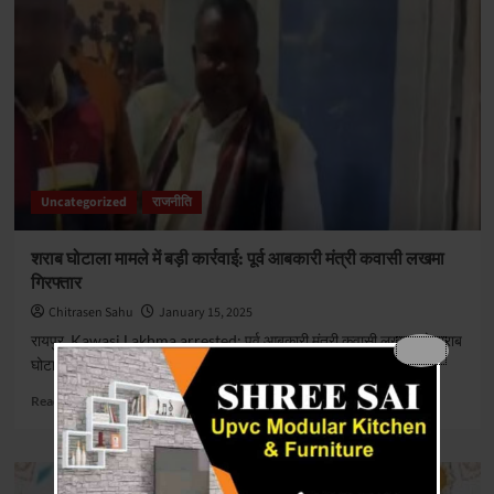
Uncategorized
राजनीति
शराब घोटाला मामले में बड़ी कार्रवाई: पूर्व आबकारी मंत्री कवासी लखमा
गिरफ्तार
Chitrasen Sahu
January 15, 2025
रायपुर, Kawasi Lakhma arrested: पूर्व आबकारी मंत्री कवासी लखमा को शराब
घोटाला मामले में गिरफ्तार कर लिया गया है...बता दें कि...
Read
Read More
more
about
शराब
घोटाला