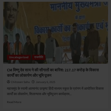
Delhi
Vidhan
sabha
chunav
2025:
दिल्ली
में
विधानसभा
चुनाव
का
शंखनाद,
5
Uncategorized
राजनीति
फरवरी
को
वोटिंग,
CM विष्णु देव साय ने की सौगातों का बारिश: 217.17 करोड़ के विकास
8
कार्यों का लोकार्पण और भूमि पूजन
को
आएंगे
Chitrasen Sahu
January 6, 2025
नतीजे
महासमुंद के स्वामी आत्मानंद उत्कृष्ट हिंदी माध्यम स्कूल के प्रांगण में आयोजित विकास
कार्यों का लोकार्पण, शिलान्यास और भूमिपूजन कार्यक्रम...
Read
Read More
more
about