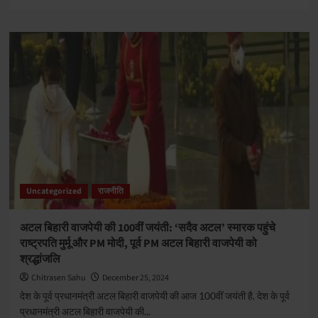
more
about
भारत
के
पूर्व
प्रधानमंत्री
डॉ
मनमोहन
सिंह
का
निधन:
92
साल
की
Uncategorized
राजनीति
उम्र
में
ली
अटल बिहारी वाजपेयी की 100वीं जयंती: ‘सदैव अटल’ स्मारक पहुंचे
अंतिम
राष्ट्रपति मुर्मू और PM मोदी, पूर्व PM अटल बिहारी वाजपेयी को
सांस
श्रद्धांजलि
Chitrasen Sahu
December 25, 2024
देश के पूर्व प्रधानमंत्री अटल बिहारी वाजपेयी की आज 100वीं जयंती है. देश के पूर्व
प्रधानमंत्री अटल बिहारी वाजपेयी की...