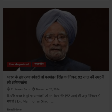
about
नगरीय
निकाय
और
पंचायत
चुनाव:
छत्तीसगढ़
में
इस
तारीख
से
लग
सकती
Uncategorized
राजनीति
है
आचार
संहिता,
भारत के पूर्व प्रधानमंत्री डॉ मनमोहन सिंह का निधन: 92 साल की उम्र में
कैबिनेट
ली अंतिम सांस
विस्तार
की
Chitrasen Sahu
December 26, 2024
अटकलें
दिल्ली: भारत के पूर्व प्रधानमंत्री डॉ मनमोहन सिंह (92 साल) की उम्र में निधन हो
भी
गया है। Dr. Manmohan Singh: ...
हुई
तेज
Read
Read More