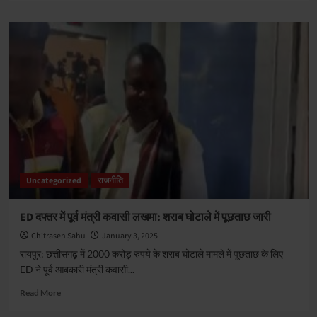
about
कवासी
लखमा
पर
ED
की
कार्रवाई
और
कांग्रेस
के
आरोपों
पर
सांसद
Uncategorized
राजनीति
बृजमोहन
अग्रवाल
का
ED दफ्तर में पूर्व मंत्री कवासी लखमा: शराब घोटाले में पूछताछ जारी
तंज:
Chitrasen Sahu
January 3, 2025
कहा–
जैसा
रायपुर: छत्तीसगढ़ में 2000 करोड़ रुपये के शराब घोटाले मामले में पूछताछ के लिए
करेंगे
ED ने पूर्व आबकारी मंत्री कवासी...
वैसा
भरेंगे
Read
Read More
more