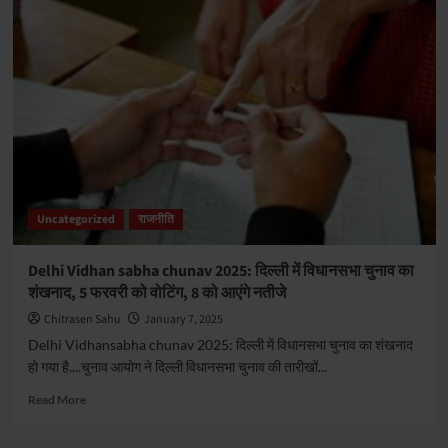
के
सुशासन
में
रामायण
की
एंट्री:
CM
साय
की
तुलना
भगवान
Uncategorized
राजनीति
राम
से,
पूर्व
Delhi Vidhan sabha chunav 2025: दिल्ली में विधानसभा चुनाव का
CM
शंखनाद, 5 फरवरी को वोटिंग, 8 को आएंगे नतीजे
बघेल
को
Chitrasen Sahu
January 7, 2025
दिया
Delhi Vidhansabha chunav 2025: दिल्ली में विधानसभा चुनाव का शंखनाद
रावण
हो गया है....चुनाव आयोग ने दिल्ली विधानसभा चुनाव की तारीखों...
का
किरदार,
Read
Read More
देखें
more
VIDEO
about