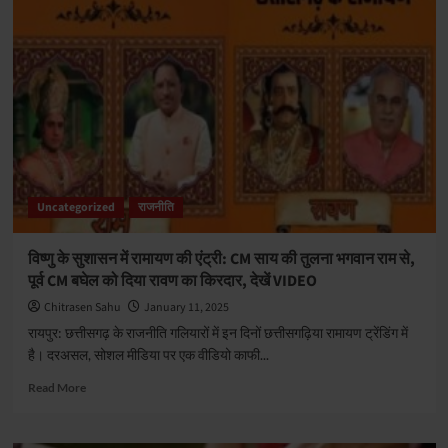
संक्रांति
और
पोंगल
की
धूम:
CM
साय
ने
प्रदेशवासियों
को
दी
Uncategorized
राजनीति
शुभकामनाएं
विष्णु के सुशासन में रामायण की एंट्री: CM साय की तुलना भगवान राम से,
पूर्व CM बघेल को दिया रावण का किरदार, देखें VIDEO
Chitrasen Sahu
January 11, 2025
रायपुर: छत्तीसगढ़ के राजनीति गलियारों में इन दिनों छत्तीसगढ़िया रामायण ट्रेंडिंग में
है। दरअसल, सोशल मीडिया पर एक वीडियो काफी...
Read
Read More
more
about
विष्णु