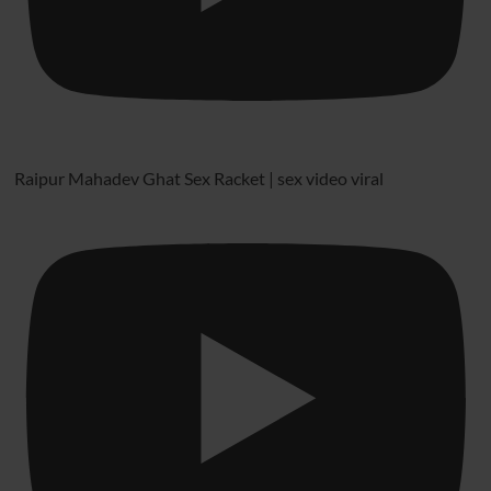
Raipur Mahadev Ghat Sex Racket | sex video viral