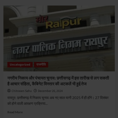
about
ED
दफ्तर
में
पूर्व
मंत्री
कवासी
लखमा:
शराब
घोटाले
में
पूछताछ
जारी
Uncategorized
राजनीति
नगरीय निकाय और पंचायत चुनाव: छत्तीसगढ़ में इस तारीख से लग सकती
है आचार संहिता, कैबिनेट विस्तार की अटकलें भी हुई तेज
Chitrasen Sahu
December 26, 2024
रायपुर: छत्तीसगढ़ में निकाय चुनाव अब नए साल यानी 2025 में ही होंगे। 27 दिसंबर
को होने वाली आरक्षण प्रक्रिया...
Read
Read More
more