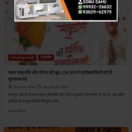
मामले
में
बड़ी
कार्रवाई:
पूर्व
आबकारी
मंत्री
कवासी
लखमा
गिरफ्तार
Uncategorized
राजनीति
मकर संक्रांति और पोंगल की धूम: CM साय ने प्रदेशवासियों को दी
शुभकामनाएं
Chitrasen Sahu
January 14, 2025
रायपुर: देशभर में आज मकर संक्रांति और पोंगल धूमधान से मनाया जा रहा है...इस बीच
छत्तीसगढ़ के मुख्यमंत्री विष्णुदेव साय...
Read
Read More
more
about
मकर